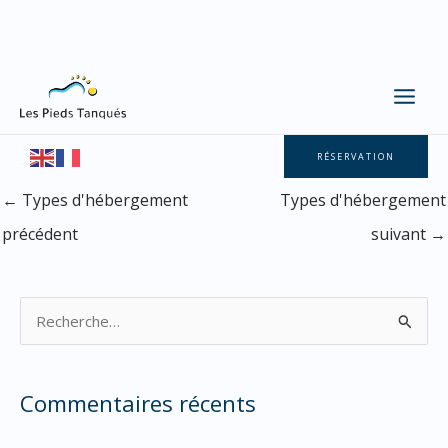
Chambre La Vigne
Aller
au
contenu
Par
Les Pieds Tanqués
/
11/03/2025
RÉSERVATION
←
Types d'hébergement
Types d'hébergement
précédent
suivant
→
R
e
c
Commentaires récents
h
e